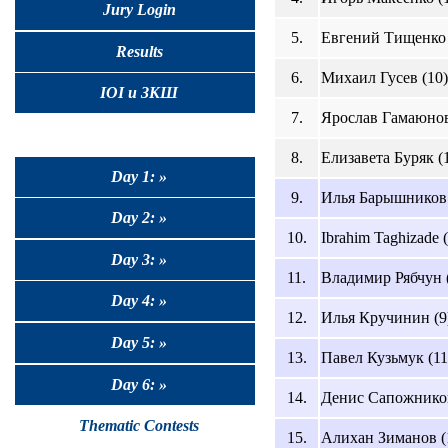
Jury Login
5.
Евгений Тищенко 
Results
6.
Михаил Гусев (10)
IOI и ЗКШ
7.
Ярослав Гамаюнов
8.
Елизавета Буряк (
Day 1: »
9.
Илья Барышников 
Day 2: »
10.
Ibrahim Taghizade 
Day 3: »
11.
Владимир Рябчун 
Day 4: »
12.
Илья Кручинин (9
Day 5: »
13.
Павел Кузьмук (11
Day 6: »
14.
Денис Сапожников
Thematic Contests
15.
Алихан Зиманов (