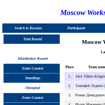
Moscow Worksh
Switch to Russian
Participants
Trial Round
Moscow W
La
Distribution Round
Place
Team nam
Enter Contest
1.
Alex Villaro Krüger
Standings
2.
Тимофей Леднев (
Olympiad
3.
Роман Демидович 
Enter Contest
4.
Игорь Макеенко (