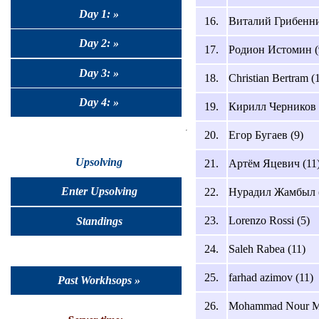
Day 1: »
16.
Виталий Грибенни
Day 2: »
17.
Родион Истомин (
Day 3: »
18.
Christian Bertram (
Day 4: »
19.
Кирилл Черников 
20.
Егор Бугаев (9)
Upsolving
21.
Артём Яцевич (11
Enter Upsolving
22.
Нурадил Жамбыл 
23.
Lorenzo Rossi (5)
Standings
24.
Saleh Rabea (11)
25.
farhad azimov (11)
Past Workhsops »
26.
Mohammad Nour Ma