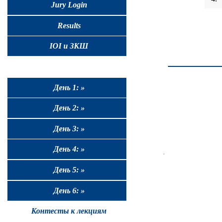
Jury Login
Results
IOI и ЗКШ
День 1: »
День 2: »
День 3: »
День 4: »
День 5: »
День 6: »
Контесты к лекциям