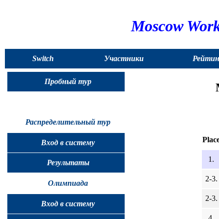
Moscow Works
Switch
Участники
Рейтин
to
Пробный тур
English
Распределительный тур
Plac
Вход в систему
1.
Результаты
2-3.
Олимпиада
2-3.
Вход в систему
4.