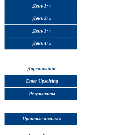
День 1: »
День 2: »
День 3: »
День 4: »
Дорешивание
Enter Upsolving
Результаты
Прошлые школы »