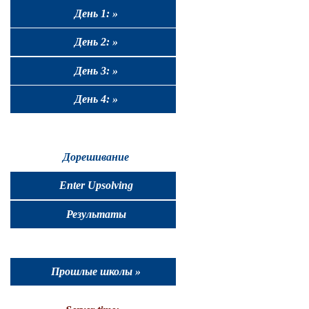
День 1: »
День 2: »
День 3: »
День 4: »
Дорешивание
Enter Upsolving
Результаты
Прошлые школы »