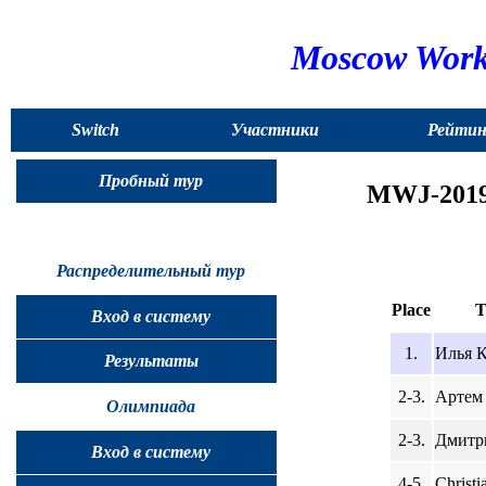
Moscow Works
Switch
Участники
Рейтин
to
Пробный тур
MWJ-2019.
English
Распределительный тур
Place
T
Вход в систему
1.
Илья К
Результаты
2-3.
Артем 
Олимпиада
2-3.
Дмитри
Вход в систему
4-5.
Christi