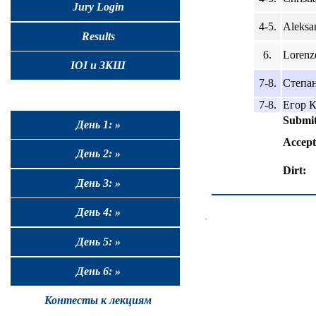
Jury Login
4-5.
Aleksa
Results
6.
Lorenzo
IOI и ЗКШ
7-8.
Степан
7-8.
Егор К
Submit
День 1: »
Accept
День 2: »
Dirt:
День 3: »
День 4: »
День 5: »
День 6: »
Контесты к лекциям