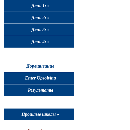
День 1: »
День 2: »
День 3: »
День 4: »
Дорешивание
Enter Upsolving
Результаты
Прошлые школы »