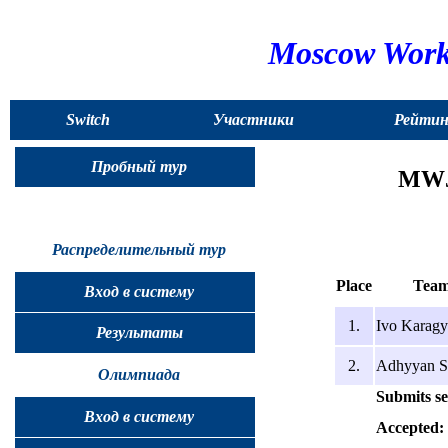
Moscow Works
Switch
Участники
Рейтин
to
Пробный тур
MWJ-
English
Распределительный тур
Place
Tea
Вход в систему
1.
Ivo Karagy
Результаты
2.
Adhyyan Se
Олимпиада
Submits se
Вход в систему
Accepted: