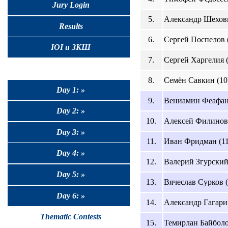
Jury Login
5.
Александр Шеховц
Results
6.
Сергей Поспелов 
IOI и ЗКШ
7.
Сергей Харгелия (
8.
Семён Савкин (10
Day 1: »
9.
Вениамин Феафан
Day 2: »
10.
Алексей Филинови
Day 3: »
11.
Иван Фридман (11
Day 4: »
12.
Валерий Згурский 
Day 5: »
13.
Вячеслав Сурков (
Day 6: »
14.
Александр Гагари
Thematic Contests
15.
Темирлан Байболо