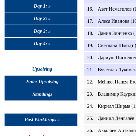
Day 1: »
16.
Азат Исмагилов (
Day 2: »
17.
Алеся Иванова (1
Day 3: »
18.
Данил Зинченко (
Day 4: »
19.
Светлана Шмидт (
20.
Дариуш Пискевич 
Upsolving
21.
Вячеслав Лукомск
Enter Upsolving
22.
Mehmet Hamza Erol
23.
Владимир Кауркин
Standings
24.
Кирилл Ширма (1
25.
Даниил Денгалёв 
Past Workhsops »
26.
Акылбек Айткали 