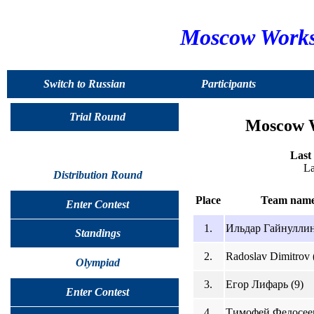
Moscow Worksh
Switch to Russian
Participants
Trial Round
Moscow W
Last 
La
Distribution Round
Place
Team nam
Enter Contest
1.
Ильдар Гайнуллин
Standings
2.
Radoslav Dimitrov 
Olympiad
3.
Егор Лифарь (9)
Enter Contest
4.
Тимофей Федосеев